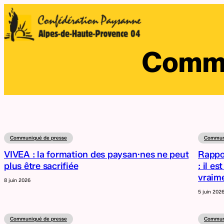
Aller
au
contenu
Commu
Communiqué de presse
Communi
VIVEA : la formation des paysan·nes ne peut
Rappor
plus être sacrifiée
: il e
vraime
8 juin 2026
5 juin 202
Communiqué de presse
Communi