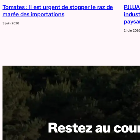
Tomates : il est urgent de stopper le raz de
PJLUA 
marée des importations
indust
paysa
3 juin 2026
2 juin 202
Restez au cour