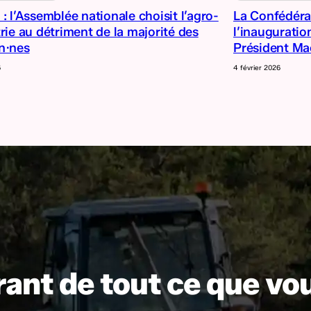
: l’Assemblée nationale choisit l’agro-
La Confédéra
rie au détriment de la majorité des
l’inauguratio
n·nes
Président Ma
6
4 février 2026
ant de tout ce que vo