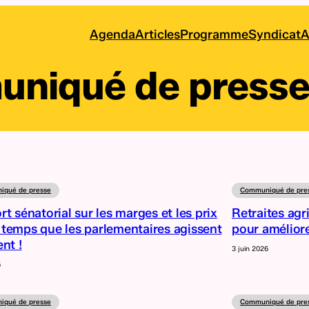
Agenda
Articles
Programme
Syndicat
A
niqué de press
qué de presse
Communiqué de pre
t sénatorial sur les marges et les prix
Retraites agri
st temps que les parlementaires agissent
pour améliore
nt !
3 juin 2026
6
qué de presse
Communiqué de pre