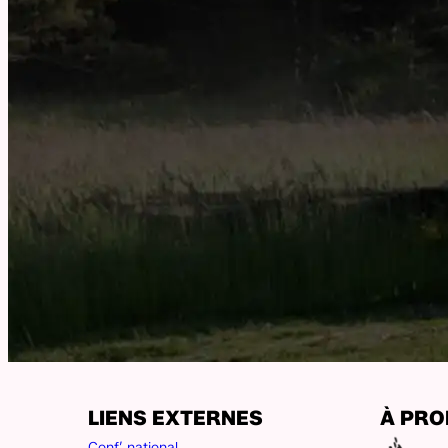
LIENS EXTERNES
À PR
Conf’ national