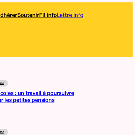
dhérer
Soutenir
Fil info
Lettre info
e
sse
coles : un travail à poursuivre
r les petites pensions
sse