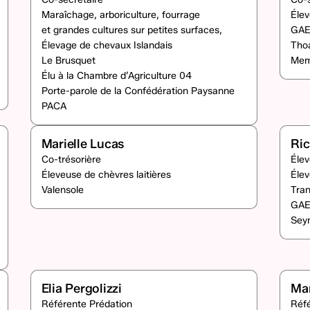
Maraîchage, arboriculture, fourrage
Élev
et grandes cultures sur petites surfaces,
GAE
Élevage de chevaux Islandais
Tho
Le Brusquet
Mem
Élu à la Chambre d’Agriculture 04
Porte-parole de la Confédération Paysanne
PACA
Marielle Lucas
Ri
Co-trésorière
Élev
Éleveuse de chèvres laitières
Éle
Valensole
Tran
GAE
Sey
Elia Pergolizzi
Man
Référente Prédation
Réf