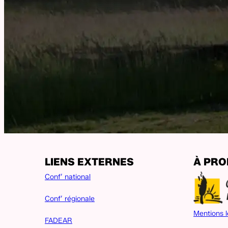
LIENS EXTERNES
À PR
Conf’ national
Conf’ régionale
Mentions l
FADEAR