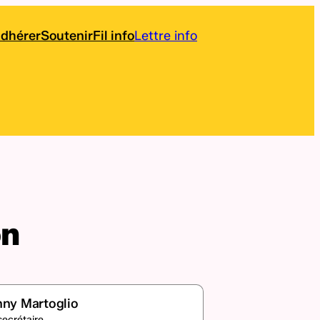
dhérer
Soutenir
Fil info
Lettre info
on
ny Martoglio
ecrétaire