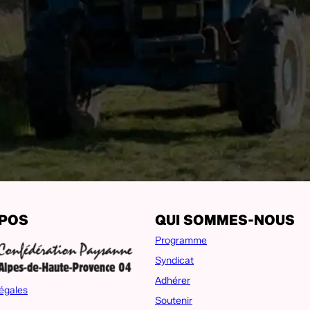
OPOS
QUI SOMMES-NOUS
Programme
Syndicat
Adhérer
égales
Soutenir