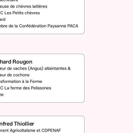
euse de chèvres laitières
C Les Petits chèvres
ard
bre de la Confédération Paysanne PACA
chard Rougon
eur de vaches (Angus) allaintantes &
veur de cochons
sformation à la Ferme
C La ferme des Pelissones
ne
fred Thiollier
érent Agrivoltaïsme et CDPENAF