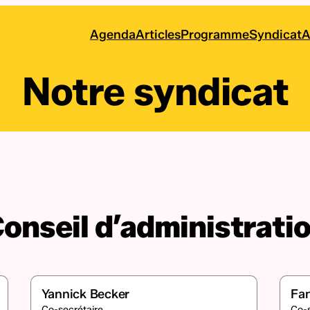
Agenda
Articles
Programme
Syndicat
A
Notre syndicat
onseil d’administrati
Yannick Becker
Fan
Co-secrétaire
Co-s