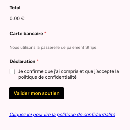
t
Total
i
o
0,00 €
n
i
n
Carte bancaire
*
t
é
r
Nous utilisons la passerelle de paiement Stripe.
e
s
Déclaration
*
s
é
Je confirme que j’ai compris et que j’accepte la
·
politique de confidentialité
e
Valider mon soutien
Cliquez ici pour lire la politique de confidentialité