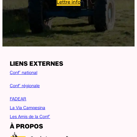
Lettre info
LIENS EXTERNES
Conf’ national
Conf’ régionale
FADEAR
La Via Campesina
Les Amis de la Conf’
À PROPOS