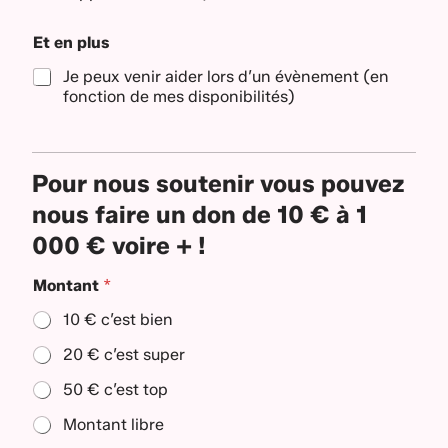
Et en plus
Je peux venir aider lors d’un évènement (en
fonction de mes disponibilités)
Pour nous soutenir vous pouvez
nous faire un don de 10 € à 1
000 € voire + !
p
Montant
*
a
r
10 € c’est bien
D
é
20 € c’est super
c
l
50 € c’est top
a
r
Montant libre
a