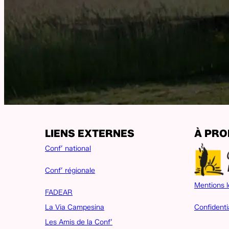
LIENS EXTERNES
À PR
Conf’ national
Conf’ régionale
Mentions l
FADEAR
Confidenti
La Via Campesina
Les Amis de la Conf’