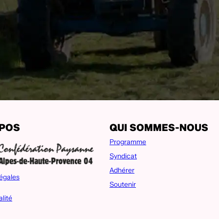
OPOS
QUI SOMMES-NOUS
Programme
Syndicat
Adhérer
égales
Soutenir
alité