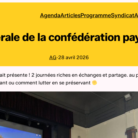
Agenda
Articles
Programme
Syndicat
A
ale de la confédération pa
AG
·
28 avril 2026
tait présente ! 2 journées riches en échanges et partage. au
itant ou comment lutter en se préservant