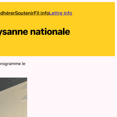
dhérer
Soutenir
Fil info
Lettre info
ysanne nationale
 programme le